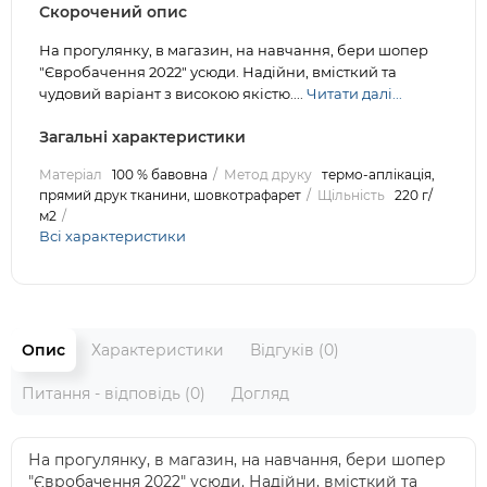
Скорочений опис
На прогулянку, в магазин, на навчання, бери шопер
"Євробачення 2022" усюди. Надійни, вмісткий та
чудовий варіант з високою якістю....
Читати далі...
Загальні характеристики
Матеріал
100 % бавовна
Метод друку
термо-аплікація,
прямий друк тканини, шовкотрафарет
Щільність
220 г/
м2
Всі характеристики
Опис
Характеристики
Відгуків (0)
Питання - відповідь (0)
Догляд
На прогулянку, в магазин, на навчання, бери шопер
"Євробачення 2022" усюди. Надійни, вмісткий та