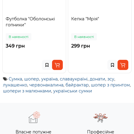
Футболка "Оболонські
Кепка "Мрія"
гопники"
В наявності
В наявності
349 грн
299 грн
Сумка
,
шопер
,
україна
,
славаукраїні
,
донати
,
зсу
,
лукашенко
,
червонакалина
,
байрактар
,
шопер з принтом
,
шопери з малюнками
,
українськи сумки
Власне потужне
Професійне