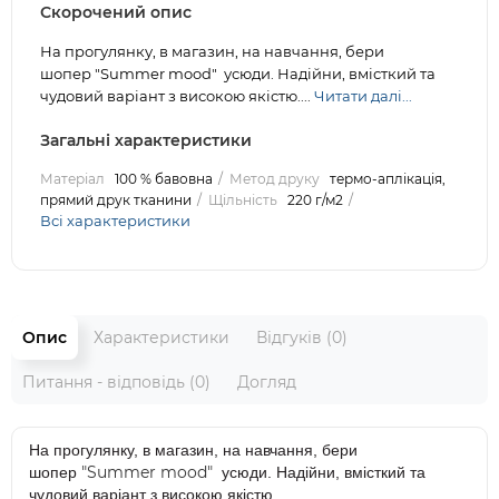
Скорочений опис
На прогулянку, в магазин, на навчання, бери
шопер "Summer mood" усюди. Надійни, вмісткий та
чудовий варіант з високою якістю....
Читати далі...
Загальні характеристики
Матеріал
100 % бавовна
Метод друку
термо-аплікація,
прямий друк тканини
Щільність
220 г/м2
Всі характеристики
Опис
Характеристики
Відгуків (0)
Питання - відповідь (0)
Догляд
На прогулянку, в магазин, на навчання, бери
"Summer mood"
шопер
усюди. Надійни, вмісткий та
чудовий варіант з високою якістю.