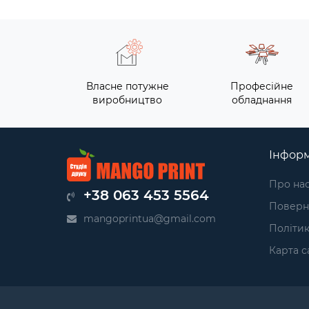
Власне потужне
Професійне
виробництво
обладнання
Інформ
Про на
+38 063 453 5564
Поверн
mangoprintua@gmail.com
Політик
Карта с