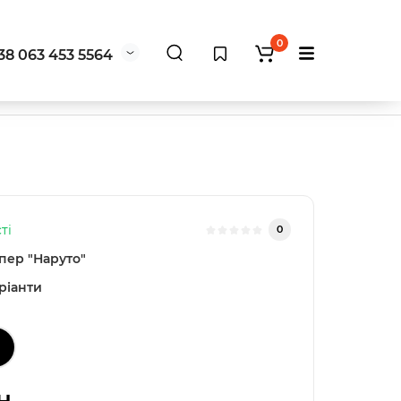
0
38 063 453 5564
ті
0
ер "Наруто"
ріанти
н