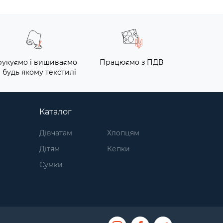
укуємо і вишиваємо
Працюємо з ПДВ
 будь якому текстилі
Каталог
Дівчатам
Хлопцям
Дітям
Кепки
Сумки