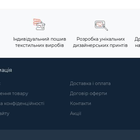
Індивідуальний пошив
Розробка унікальних
Др
текстильних виробів
дизайнерських принтів
на
ація
с
Доставка і оплата
ення товару
Договір оферти
а конфіденційності
Контакти
айту
Акції