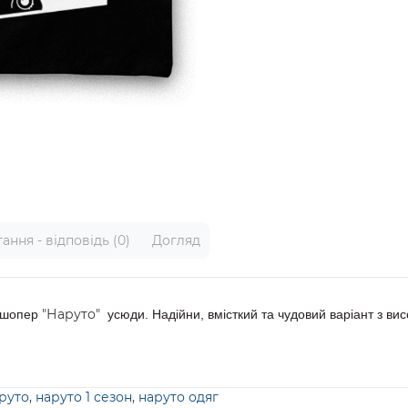
ання - відповідь (0)
Догляд
"Наруто"
и шопер
усюди. Надійни, вмісткий та чудовий варіант з вис
руто
,
наруто 1 сезон
,
наруто одяг