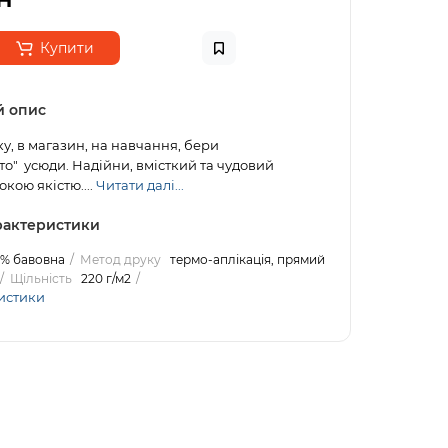
Купити
й опис
у, в магазин, на навчання, бери
о" усюди. Надійни, вмісткий та чудовий
окою якістю....
Читати далі...
арактеристики
 % бавовна
Метод друку
термо-аплікація, прямий
Щільність
220 г/м2
истики