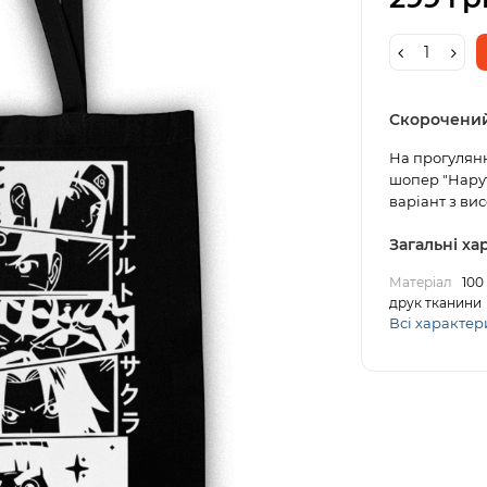
Скорочени
На прогулянк
шопер "Нарут
варіант з вис
Загальні х
Матеріал
100
друк тканини
Всі характер