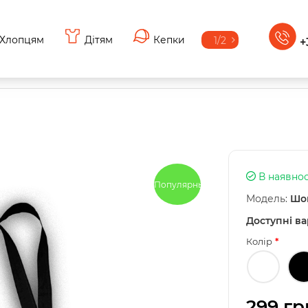
Хлопцям
Дітям
Кепки
1/2
+
В наявнос
Популярный
Модель:
Шоп
Доступні ва
Колір
299 гр