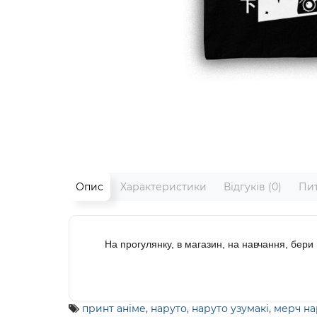
Опис
Характеристики
Відгуків (0)
Пит
На прогулянку, в магазин, на навчання, бер
принт аніме
,
наруто
,
наруто узумакі
,
мерч на