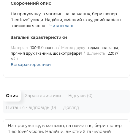
Скорочений опис
На прогулянку, в магазин, на навчання, бери шопер
"Leo love" усюди. Надійни, вмісткий та чудовий варіант
з високою якістю....
Читати далі...
Загальні характеристики
Матеріал
100 % бавовна
Метод друку
термо-аплікація,
прямий друк тканини, шовкотрафарет
Щільність
220 г/
м2
Всі характеристики
Опис
Характеристики
Відгуків (0)
Питання - відповідь (0)
Догляд
На прогулянку, в магазин, на навчання, бери шопер
"Leo love" усюди. Надійни, вмісткий та чудовий