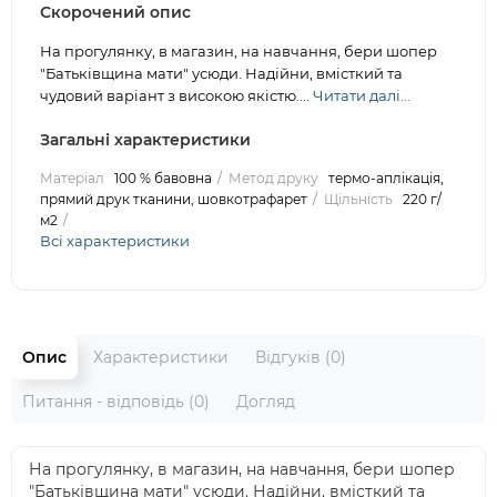
Скорочений опис
На прогулянку, в магазин, на навчання, бери шопер
"Батьківщина мати" усюди. Надійни, вмісткий та
чудовий варіант з високою якістю....
Читати далі...
Загальні характеристики
Матеріал
100 % бавовна
Метод друку
термо-аплікація,
прямий друк тканини, шовкотрафарет
Щільність
220 г/
м2
Всі характеристики
Опис
Характеристики
Відгуків (0)
Питання - відповідь (0)
Догляд
На прогулянку, в магазин, на навчання, бери шопер
"Батьківщина мати" усюди. Надійни, вмісткий та