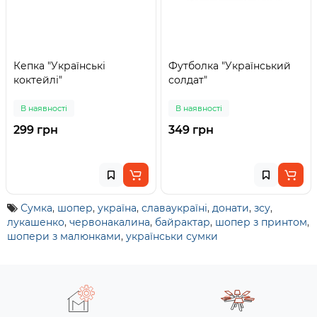
Кепка "Українські
Футболка "Український
коктейлі"
солдат"
В наявності
В наявності
299 грн
349 грн
Сумка
,
шопер
,
україна
,
славаукраїні
,
донати
,
зсу
,
лукашенко
,
червонакалина
,
байрактар
,
шопер з принтом
,
шопери з малюнками
,
українськи сумки