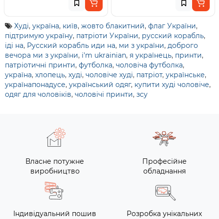
Худі
,
україна
,
київ
,
жовто блакитний
,
флаг України
,
підтримую україну
,
патріоти України
,
русский корабль
,
іді на
,
Русский корабль иди на
,
ми з україни
,
доброго
вечора ми з україни
,
i'm ukrainian
,
я українець
,
принти
,
патріотичні принти
,
футболка
,
чоловіча футболка
,
україна
,
хлопець
,
худі
,
чоловіче худі
,
патріот
,
українське
,
українапонадусе
,
український одяг
,
купити худі чоловіче
,
одяг для чоловіків
,
чоловічі принти
,
зсу
Власне потужне
Професійне
виробництво
обладнання
Індивідуальний пошив
Розробка унікальних