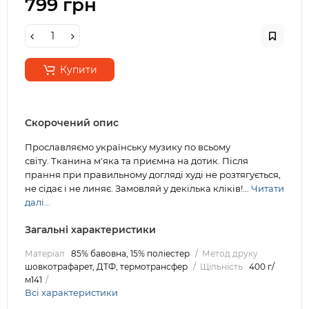
799 грн
Купити
Скорочений опис
Прославляємо українську музику по всьому
світу. Тканина м'яка та приємна на дотик. Після
прання при правильному догляді худі не розтягується,
не сідає і не линяє. Замовляй у декілька кліків!...
Читати
далі...
Загальні характеристики
Матеріал
85% бавовна, 15% поліестер
Метод друку
шовкотрафарет, ДТФ, термотрансфер
Щільність
400 г/
м141
Всі характеристики