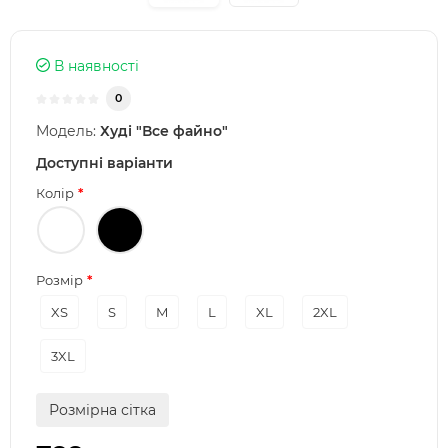
В наявності
0
Модель:
Худі "Все файно"
Доступні варіанти
Колір
Розмір
XS
S
M
L
XL
2XL
3XL
Розмірна сітка