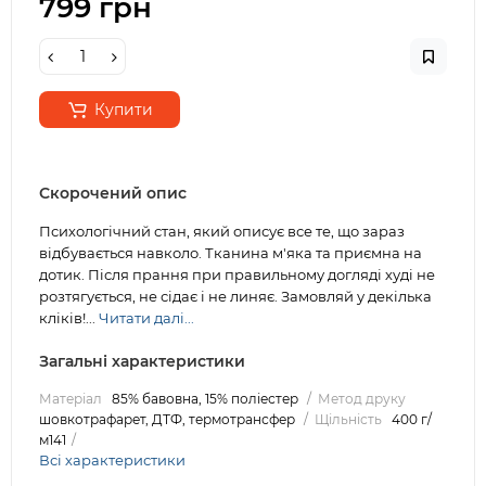
799 грн
Купити
Скорочений опис
Психологічний стан, який описує все те, що зараз
відбувається навколо. Тканина м'яка та приємна на
дотик. Після прання при правильному догляді худі не
розтягується, не сідає і не линяє. Замовляй у декілька
кліків!...
Читати далі...
Загальні характеристики
Матеріал
85% бавовна, 15% поліестер
Метод друку
шовкотрафарет, ДТФ, термотрансфер
Щільність
400 г/
м141
Всі характеристики