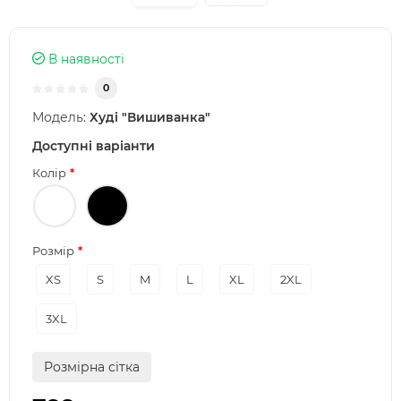
В наявності
0
Модель:
Худі "Вишиванка"
Доступні варіанти
Колір
Розмір
XS
S
M
L
XL
2XL
3XL
Розмірна сітка