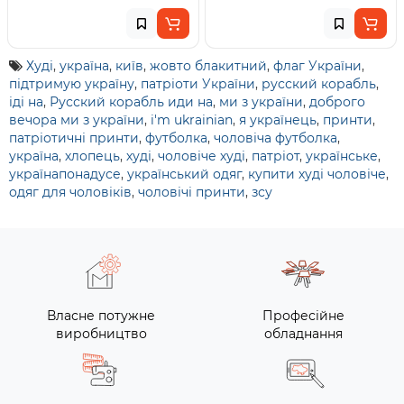
Худі
,
україна
,
київ
,
жовто блакитний
,
флаг України
,
підтримую україну
,
патріоти України
,
русский корабль
,
іді на
,
Русский корабль иди на
,
ми з україни
,
доброго
вечора ми з україни
,
i'm ukrainian
,
я українець
,
принти
,
патріотичні принти
,
футболка
,
чоловіча футболка
,
україна
,
хлопець
,
худі
,
чоловіче худі
,
патріот
,
українське
,
українапонадусе
,
український одяг
,
купити худі чоловіче
,
одяг для чоловіків
,
чоловічі принти
,
зсу
Власне потужне
Професійне
виробництво
обладнання