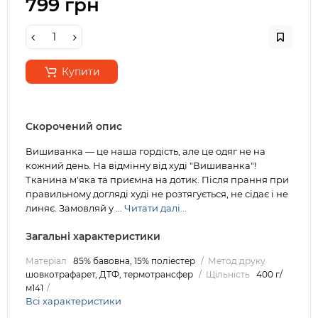
799 грн
Купити
Скорочений опис
Вишиванка — це наша гордість, але це одяг не на
кожний день. На відмінну від худі "Вишиванка"!
Тканина м'яка та приємна на дотик. Після прання при
правильному догляді худі не розтягується, не сідає і не
линяє. Замовляй у ...
Читати далі...
Загальні характеристики
Матеріал
85% бавовна, 15% поліестер
Метод друку
шовкотрафарет, ДТФ, термотрансфер
Щільність
400 г/
м141
Всі характеристики