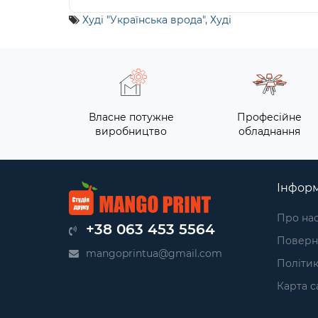
Худі "Українська врода"
,
Худі
Власне потужне
Професійне
виробництво
обладнання
Інформ
Про на
+38 063 453 5564
Поверн
mangoprintua@gmail.com
Політик
Карта с