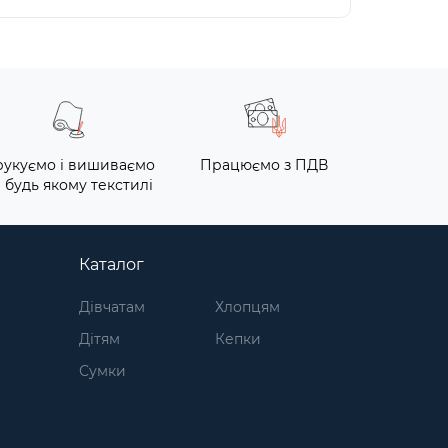
укуємо і вишиваємо
Працюємо з ПДВ
 будь якому текстилі
Каталог
Дівчатам
Хлопцям
Дітям
Кепки
Сумки