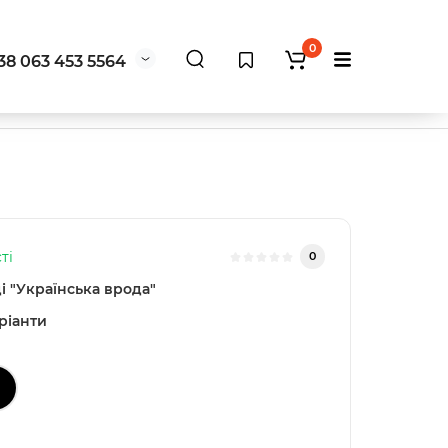
0
38 063 453 5564
ті
0
і "Українська врода"
ріанти