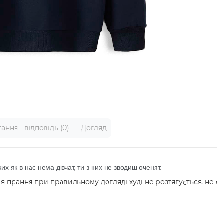
ання - відповідь (0)
Догляд
ких як в нас нема дівчат, ти з них не зводиш оченят.
я прання при правильному догляді худі не розтягується, не с