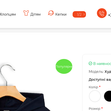
Хлопцям
Дітям
Кепки
1/2
+
В наявнос
Популярный
Модель:
Худ
Доступні ва
Колір
Розмір