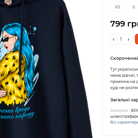
XS
S
799 гр
Скорочени
Тут українсь
нема дівчат, 
приємна на д
худі не розтяг
Загальні х
Матеріал
85%
шовкотрафаре
Всі характер