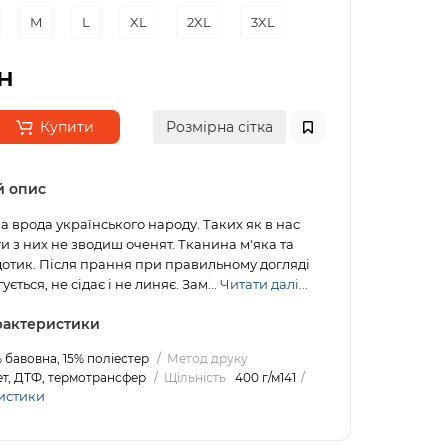
M
L
XL
2XL
3XL
н
Купити
Розмірна сітка
й опис
ка врода українського народу. Таких як в нас
ти з них не зводиш оченят. Тканина м'яка та
отик. Після прання при правильному догляді
ується, не сідає і не линяє. Зам...
Читати далі...
арактеристики
 бавовна, 15% поліестер
Метод друку
т, ДТФ, термотрансфер
Щільність
400 г/м141
истики