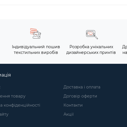
Індивідуальний пошив
Розробка унікальних
Др
текстильних виробів
дизайнерських принтів
на
ація
с
Доставка і оплата
ення товару
Договір оферти
а конфіденційності
Контакти
айту
Акції