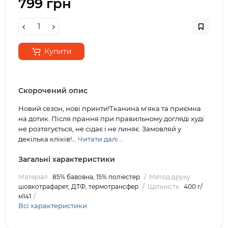
799 грн
Купити
Скорочений опис
Новий сезон, нові принти!Тканина м'яка та приємна
на дотик. Після прання при правильному догляді худі
не розтягується, не сідає і не линяє. Замовляй у
декілька кліків!...
Читати далі...
Загальні характеристики
Матеріал
85% бавовна, 15% поліестер
Метод друку
шовкотрафарет, ДТФ, термотрансфер
Щільність
400 г/
м141
Всі характеристики