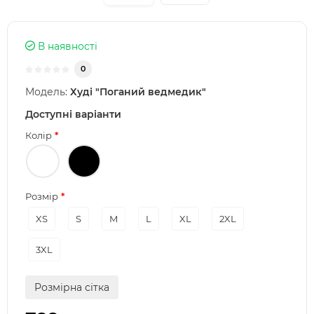
В наявності
0
Модель:
Худі "Поганий ведмедик"
Доступні варіанти
Колір
Розмір
XS
S
M
L
XL
2XL
3XL
Розмірна сітка