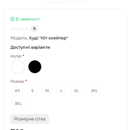
В наявності
0
Модель:
Худі "Кіт скейтер"
Доступні варіанти
Колір
Розмір
XS
S
M
L
XL
2XL
3XL
Розмірна сітка