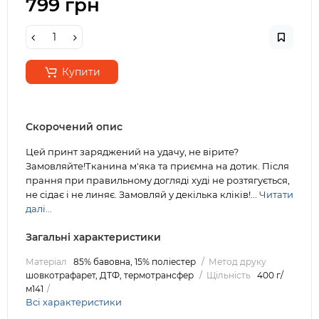
799 грн
Купити
Скорочений опис
Цей принт заряджений на удачу, не вірите?
Замовляйте!Тканина м'яка та приємна на дотик. Після
прання при правильному догляді худі не розтягується,
не сідає і не линяє. Замовляй у декілька кліків!...
Читати
далі...
Загальні характеристики
Матеріал
85% бавовна, 15% поліестер
Метод друку
шовкотрафарет, ДТФ, термотрансфер
Щільність
400 г/
м141
Всі характеристики