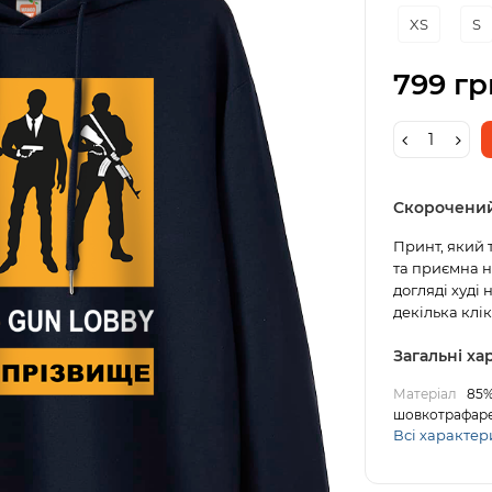
XS
S
799 гр
Скорочени
Принт, який 
та приємна н
догляді худі 
декілька клікі
Загальні х
Матеріал
85%
шовкотрафаре
Всі характер