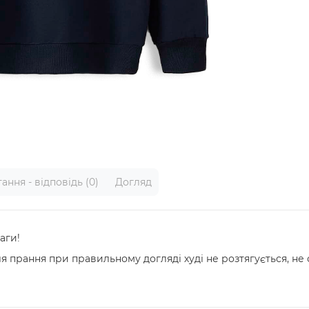
ання - відповідь (0)
Догляд
аги!
я прання при правильному догляді худі не розтягується, не с