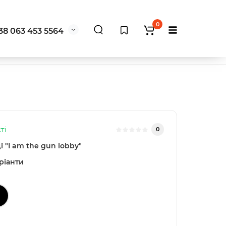
0
38 063 453 5564
ті
0
і "I am the gun lobby"
ріанти