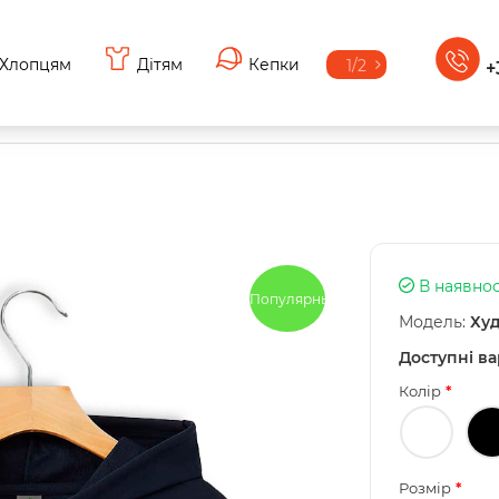
Хлопцям
Дітям
Кепки
1/2
+
В наявнос
Популярный
Модель:
Худ
Доступні ва
Колір
Розмір