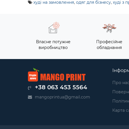
худі на замовлення
,
одяг для бізнесу
,
худі з 
Власне потужне
Професійне
виробництво
обладнання
Інформ
Про на
+38 063 453 5564
Поверн
mangoprintua@gmail.com
Політик
Карта с