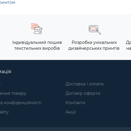
принтом
Індивідуальний пошив
Розробка унікальних
Др
текстильних виробів
дизайнерських принтів
на
ація
с
Доставка і оплата
ення товару
Договір оферти
а конфіденційності
Контакти
айту
Акції