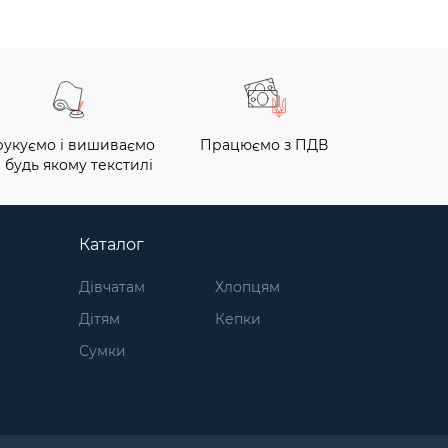
укуємо і вишиваємо
Працюємо з ПДВ
 будь якому текстилі
Каталог
Дівчатам
Хлопцям
Дітям
Кепки
Сумки