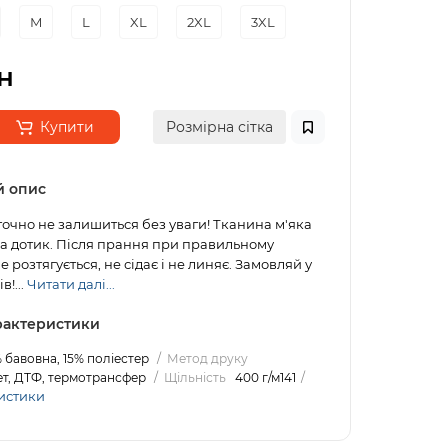
M
L
XL
2XL
3XL
н
Купити
Розмірна сітка
й опис
точно не залишиться без уваги! Тканина м'яка
а дотик. Після прання при правильному
не розтягується, не сідає і не линяє. Замовляй у
в!...
Читати далі...
арактеристики
 бавовна, 15% поліестер
Метод друку
т, ДТФ, термотрансфер
Щільність
400 г/м141
истики